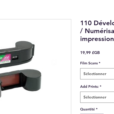
110 Dével
/ Numérisa
impression
Prix
19,99 £GB
Film Scans
*
Sélectionner
Add Prints:
*
Sélectionner
Quantité
*