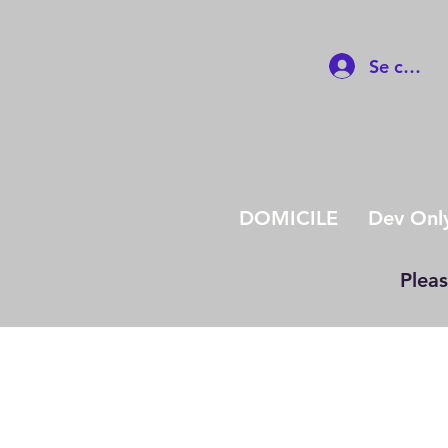
Se conne
DOMICILE
Dev Onl
Pleas