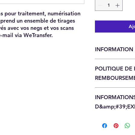
s pour traitement, numérisation
mprend un ensemble de tirages
Aj
és avec vos negs et vos scans
-mail via WeTransfer.
INFORMATION 
Traitement des film
POLITIQUE DE
numérisations et les
REMBOURSEM
Une fois vos films 
INFORMATION
n&#39;est éligible.
votre commande avan
D&amp;#39;EX
ferons un plaisir de 
utilisant votre prix 
Vos négatifs et tou
d&#39;administratio
seront retournés vi
Mail 2nd Class. Tous