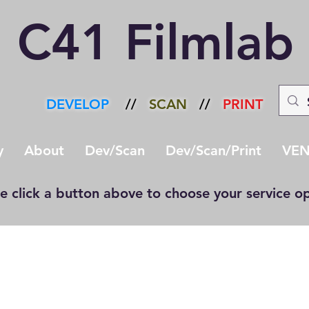
C41 Filmlab
cter
DEVELOP
//
SCAN
//
PRINT
y
About
Dev/Scan
Dev/Scan/Print
VEN
e click a button above to choose your service o