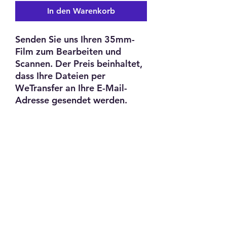
In den Warenkorb
Senden Sie uns Ihren 35mm-
Film zum Bearbeiten und
Scannen. Der Preis beinhaltet,
dass Ihre Dateien per
WeTransfer an Ihre E-Mail-
Adresse gesendet werden.
PRODUKTINFORMATION
C41 Filmentwicklung. Entwicklung und
RÜCKGABE- UND
Scans sind enthalten.
ERSTATTUNGSRICHTLINIE
Sobald Ihre Filme entwickelt wurden,
Versand per Royal Mail
sind keine Rückerstattungen möglich.
Wenn Sie sich entscheiden, Ihre
Bestellung vor der Bearbeitung zu