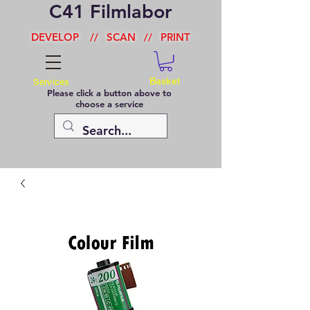
C41 Filmlabor
DEVELOP
//
SCAN
//
PRINT
Basket
Services
Please click a button above to
choose a service